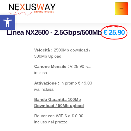
Apri la barra degli strumenti
Linea NX2500 - 2.5Gbps/500Mb
€ 25.90
Velocità :
2500Mb download /
500Mb Upload
Canone Mensile :
€ 25.90 iva
inclusa
Attivazione :
in promo € 49,00
iva inclusa
Banda Garantita 100Mb
Download / 50Mb upload
Router con WIFI6 a € 0.00
incluso nel prezzo